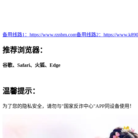
备用线路
1
：
https://www.rznbm.com
备用线路
2
：
https://www.k89
推荐浏览器：
谷歌、Safari、火狐、Edge
温馨提示：
为了您的隐私安全，请勿与"国家反诈中心"APP同设备使用！