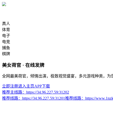
真人
体育
电子
电竞
捕鱼
棋牌
美女荷官 · 在线发牌
全网最美荷官，倾情出演，极致视觉盛宴，多元游戏种类，为
立即注册
进入主页
APP下载
推荐主线路：
https://34.96.227.59:31202
推荐线路：
https://34.96.227.59:31201
推荐线路：
https://www.1nz