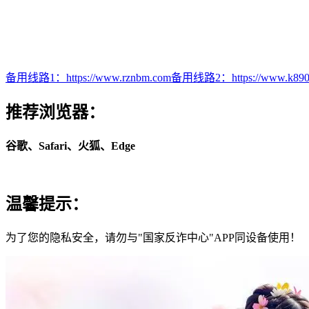
备用线路
1
：
https://www.rznbm.com
备用线路
2
：
https://www.k89
推荐浏览器：
谷歌、Safari、火狐、Edge
温馨提示：
为了您的隐私安全，请勿与"国家反诈中心"APP同设备使用！