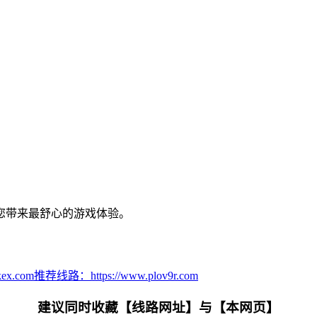
您带来最舒心的游戏体验。
kex.com
推荐线路：
https://www.plov9r.com
建议同时收藏【线路网址】与【本网页】