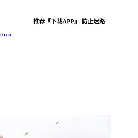
推荐『下载APP』 防止迷路
00.com