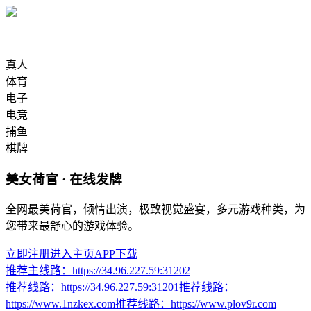
真人
体育
电子
电竞
捕鱼
棋牌
美女荷官 · 在线发牌
全网最美荷官，倾情出演，极致视觉盛宴，多元游戏种类，为
您带来最舒心的游戏体验。
立即注册
进入主页
APP下载
推荐主线路：
https://34.96.227.59:31202
推荐线路：
https://34.96.227.59:31201
推荐线路：
https://www.1nzkex.com
推荐线路：
https://www.plov9r.com