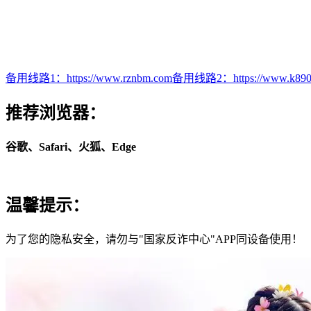
备用线路
1
：
https://www.rznbm.com
备用线路
2
：
https://www.k89
推荐浏览器：
谷歌、Safari、火狐、Edge
温馨提示：
为了您的隐私安全，请勿与"国家反诈中心"APP同设备使用！