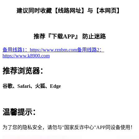
建议同时收藏【线路网址】与【本网页】
推荐『下载APP』 防止迷路
备用线路
1
：
https://www.rznbm.com
备用线路
2
：
https://www.k8900.com
推荐浏览器：
谷歌、Safari、火狐、Edge
温馨提示：
为了您的隐私安全，请勿与"国家反诈中心"APP同设备使用！